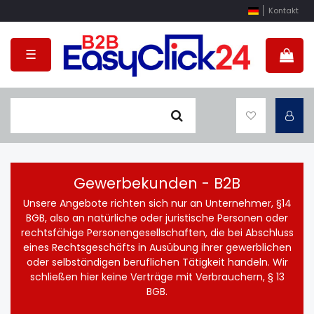
Kontakt
☰
Gewerbekunden - B2B
Unsere Angebote richten sich nur an Unternehmer, §14
BGB, also an natürliche oder juristische Personen oder
rechtsfähige Personengesellschaften, die bei Abschluss
eines Rechtsgeschäfts in Ausübung ihrer gewerblichen
oder selbständigen beruflichen Tätigkeit handeln. Wir
schließen hier keine Verträge mit Verbrauchern, § 13
BGB.