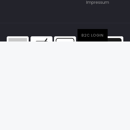
Impressum
B2C LOGIN
© easyclick24
|
Design by neoprisma