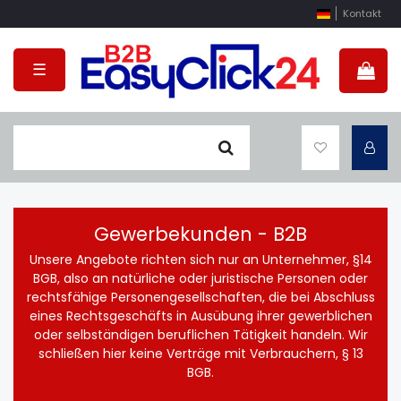
Kontakt
☰
Gewerbekunden - B2B
Unsere Angebote richten sich nur an Unternehmer, §14
BGB, also an natürliche oder juristische Personen oder
rechtsfähige Personengesellschaften, die bei Abschluss
eines Rechtsgeschäfts in Ausübung ihrer gewerblichen
oder selbständigen beruflichen Tätigkeit handeln. Wir
schließen hier keine Verträge mit Verbrauchern, § 13
BGB.