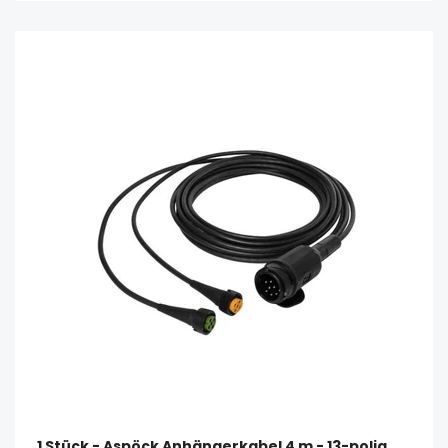
1 Stück - Aspöck Anhängerkabel 4 m - 13-polig