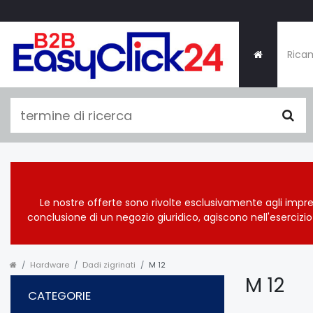
Ricam
Le nostre offerte sono rivolte esclusivamente agli impre
conclusione di un negozio giuridico, agiscono nell'eserciz
Hardware
Dadi zigrinati
M 12
M 12
CATEGORIE