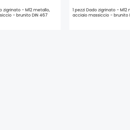
o zigrinato - M12 metallo,
1 pezzi Dado zigrinato - M12 
iccio - brunito DIN 467
acciaio massiccio - brunito