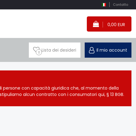
Contatto
0,00 EUR
Lista dei desideri
Il mio account
0
à di persone con capacità giuridica che, al momento della
stipuliamo alcun contratto con i consumatori qui, § 13 BGB.