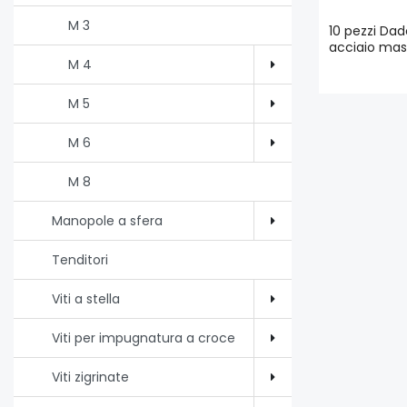
M 3
10 pezzi Dad
acciaio mass
M 4
M 5
M 6
M 8
Manopole a sfera
Tenditori
Viti a stella
Viti per impugnatura a croce
Viti zigrinate