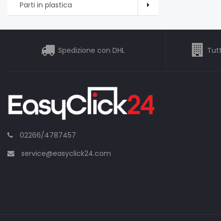
Parti in plastica
Spedizione con DHL
Tutt
02266/4787457
service@easyclick24.com