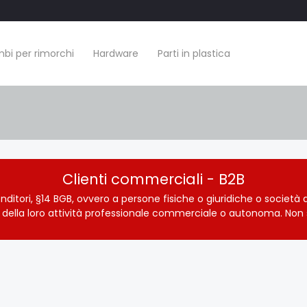
bi per rimorchi
Hardware
Parti in plastica
Clienti commerciali - B2B
nditori, §14 BGB, ovvero a persone fisiche o giuridiche o societ
io della loro attività professionale commerciale o autonoma. Non 