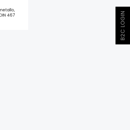
metallo,
B2C LOGIN
 DIN 467