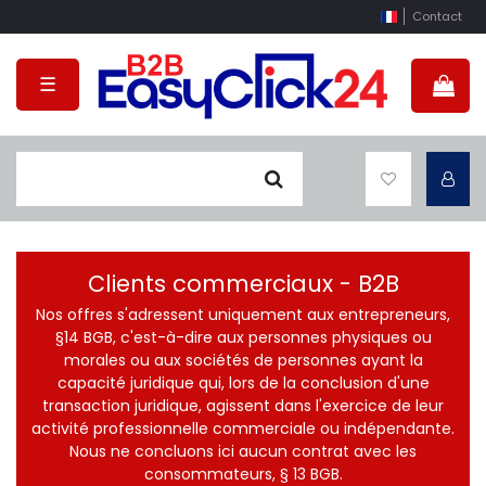
Contact
☰
Clients commerciaux - B2B
Nos offres s'adressent uniquement aux entrepreneurs,
§14 BGB, c'est-à-dire aux personnes physiques ou
morales ou aux sociétés de personnes ayant la
capacité juridique qui, lors de la conclusion d'une
transaction juridique, agissent dans l'exercice de leur
activité professionnelle commerciale ou indépendante.
Nous ne concluons ici aucun contrat avec les
consommateurs, § 13 BGB.